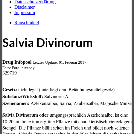
Datenschutzerklärung
Disclaimer
Impressum
Rauschmittel
Salvia Divinorum
Drug Infopool
Letztes Update: 01. Februar 2017
Foto: Foto: pixabay
329719
Gesetz:
nicht legal (unterliegt dem Betäubungsmittelgesetz)
Substanz/Wirkstoff:
Salvinorin A
Szenenamen:
Aztekensalbei, Salvia, Zaubersalbei, Magische Minze
Salvia Divinorum oder
umgangssprachlich Aztekensalbei ist eine
10-20 cm hohe immergrüne Pflanze mit charakteristisch viereckigem
Stengel. Die Pflanze blüht selten im Freien und bildet noch seltener
Samen. Alfredo Ortega entdeckte in den 80er Jahren die enthaltenen