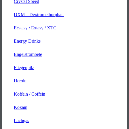
Crystal Speed
DXM – Dextromethorphan
Ecstasy / Extasy / XTC
Energy Drinks
Engelstrompete
Fliegenpilz
Heroin
Koffein / Coffein
Kokain
Lachgas