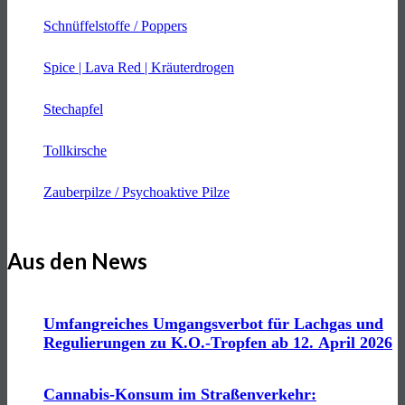
Schnüffelstoffe / Poppers
Spice | Lava Red | Kräuterdrogen
Stechapfel
Tollkirsche
Zauberpilze / Psychoaktive Pilze
Aus den News
Umfangreiches Umgangsverbot für Lachgas und
Regulierungen zu K.O.-Tropfen ab 12. April 2026
Cannabis-Konsum im Straßenverkehr: