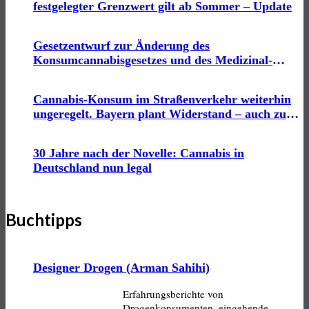
festgelegter Grenzwert gilt ab Sommer – Update
Gesetzentwurf zur Änderung des
Konsumcannabisgesetzes und des Medizinal-
Cannabisgesetzes geplant
Cannabis-Konsum im Straßenverkehr weiterhin
ungeregelt. Bayern plant Widerstand – auch zum
neuen Cannabis-Gesetz.
30 Jahre nach der Novelle: Cannabis in
Deutschland nun legal
Buchtipps
Designer Drogen (Arman Sahihi)
Erfahrungsberichte von
Drogenkonsumenten, eingehende