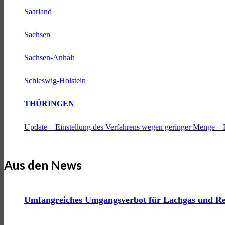
Saarland
Sachsen
Sachsen-Anhalt
Schleswig-Holstein
THÜRINGEN
Update – Einstellung des Verfahrens wegen geringer Menge – 
Aus den News
Umfangreiches Umgangsverbot für Lachgas und Reg